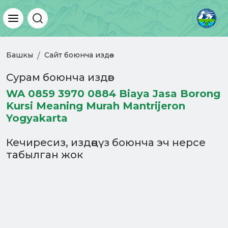
Башкы
Сайт боюнча издөө
Сурам боюнча издөө:
WA 0859 3970 0884 Biaya Jasa Borong
Kursi Meaning Murah Mantrijeron
Yogyakarta
Кечиресиз, издөөңүз боюнча эч нерсе
табылган жок