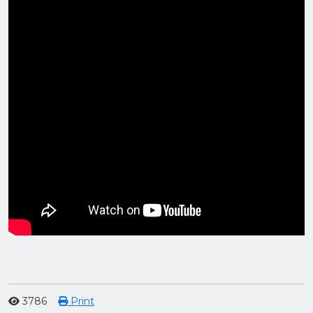
3786
Print