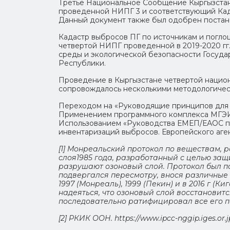
Третье Национальное Сообщение Кыргызстан
проведенной НИПГ 3 и соответствующий Када
Данный документ также был одобрен постанов
Кадастр выбросов ПГ по источникам и поглощ
четвертой НИПГ проведенной в 2019-2020 гг
среды и экологической безопасности Госуда
Республики.
Проведение в Кыргызстане четвертой национ
сопровождалось несколькими методологичес
Переходом на «Руководящие принципов для н
Применением программного комплекса МГЭИК «
Использованием «Руководства ЕМЕП/ЕАОС по
инвентаризаций выбросов. Европейского аген
[1] Монреальский протокол по веществам,
слоя1985 года, разработанный с целью защ
разрушают озоновый слой. Протокол был под
подвергался пересмотру, внося различные поп
1997 (Монреаль), 1999 (Пекин) и в 2016 г (
надеяться, что озоновый слой восстановитс
последовательно ратифицировал все его п
[2] РКИК ООН. https://www.ipcc-nggip.iges.or.j