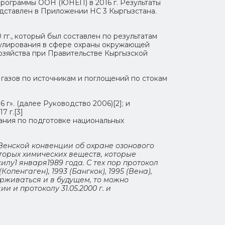
рограммы ООН (ЮНЕП) в 2016 г. Результаты
дставлен в Приложении НС 3 Кыргызстана.
г., который был составлен по результатам
гулирования в сфере охраны окружающей
озяйства при Правительстве Кыргызской
газов по источникам и поглощений по стокам
». (далее Руководство 2006)[2]; и
 г.[3]
ания по подготовке национальных
Венской конвенции об охране озонового
торых химических веществ, которые
лу1 января1989 года. С тех пор протокол
опенгаген), 1993 (Бангкок), 1995 (Вена),
держиваться и в будущем, то можно
 и протоколу 31.05.2000 г. и