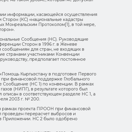
авлении информации, касающейся осуществления
 Сторон (КС) «национальные кадастры
ых Монреальским Протоколом[1], в той мере,
торон».
ональные Сообщения (НС). Руководящие
еренции Сторон в 1996 г. в Женеве
м сообщениям для стран, не входящих в
ие странами участниками Конвенции
 руководству, предполагает постоянное
«Помощь Кыргызстану в подготовке Первого
» при финансовой поддержке Глобального
 Сообщение (НС 1) по конвенции. В рамках
азов (НИПГ), в результате которого был
 описан в соответствующем разделе НС 1, а
еля 2003 г. № 200.
в рамках проекта ПРООН при финансовой
л проведен перерасчет выбросов и
 в Приложении. НС 2 было одобрено