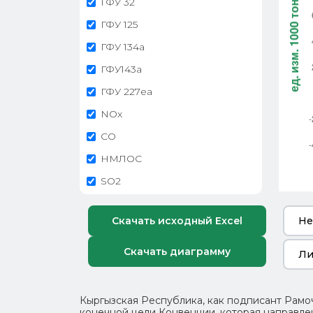
ГФУ 32
ГФУ 125
ГФУ 134a
ГФУ143a
ГФУ 227ea
NOx
CO
НМЛОС
SO2
Скачать исходный Excel
Не
Скачать диаграмму
Ли
Кыргызская Республика, как подписант Рамо
конечной цели Конвенции, которая направле