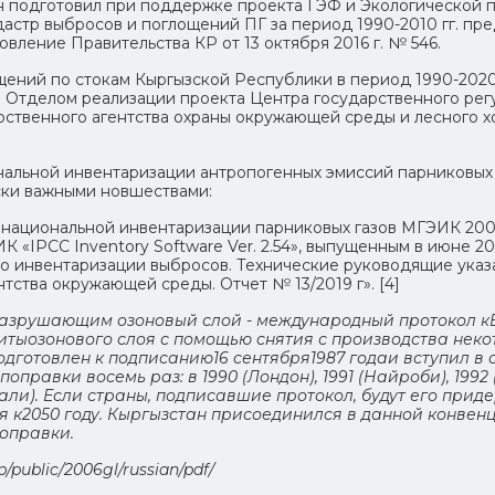
 подготовил при поддержке проекта ГЭФ и Экологической п
стр выбросов и поглощений ПГ за период 1990-2010 гг. пре
ление Правительства КР от 13 октября 2016 г. № 546.
ений по стокам Кыргызской Республики в период 1990-2020 г
. Отделом реализации проекта Центра государственного ре
рственного агентства охраны окружающей среды и лесного х
альной инвентаризации антропогенных эмиссий парниковых 
ки важными новшествами:
ациональной инвентаризации парниковых газов МГЭИК 2006 г
IPCC Inventory Software Ver. 2.54», выпущенным в июне 2017
 инвентаризации выбросов. Технические руководящие указ
тства окружающей среды. Отчет № 13/2019 г». [4]
 разрушающим озоновый слой - международный протокол к
итыозонового слоя с помощью снятия с производства неко
готовлен к подписанию16 сентября1987 годаи вступил в си
равки восемь раз: в 1990 (Лондон), 1991 (Найроби), 1992 (К
Кигали). Если страны, подписавшие протокол, будут его при
я к2050 году. Кыргызстан присоединился в данной конвенции
оправки.
p/public/2006gl/russian/pdf/