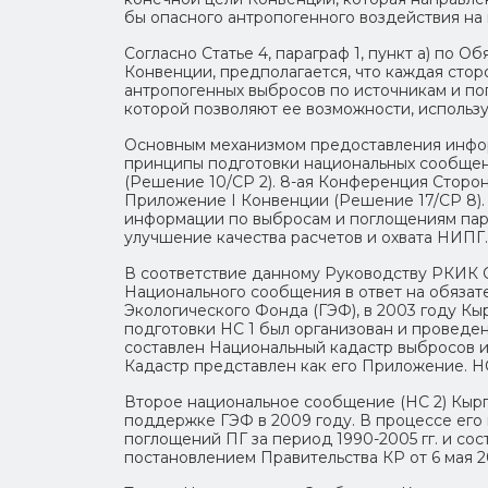
бы опасного антропогенного воздействия на
Согласно Статье 4, параграф 1, пункт а) по 
Конвенции, предполагается, что каждая сто
антропогенных выбросов по источникам и пог
которой позволяют ее возможности, исполь
Основным механизмом предоставления инфо
принципы подготовки национальных сообщени
(Решение 10/CP 2). 8-ая Конференция Сторон
Приложение I Конвенции (Решение 17/CP 8)
информации по выбросам и поглощениям парн
улучшение качества расчетов и охвата НИПГ.
В соответствие данному Руководству РКИК 
Национального сообщения в ответ на обяза
Экологического Фонда (ГЭФ), в 2003 году К
подготовки НС 1 был организован и проведен
составлен Национальный кадастр выбросов и
Кадастр представлен как его Приложение. НС
Второе национальное сообщение (НС 2) Кыр
поддержке ГЭФ в 2009 году. В процессе его
поглощений ПГ за период 1990-2005 гг. и с
постановлением Правительства КР от 6 мая 2