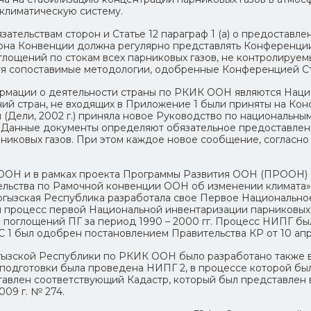
 климатическую систему.
Обязательствам сторон и Статье 12 параграф 1 (а) о предост
рона Конвенции должна регулярно представлять Конференции
лощений по стокам всех парниковых газов, не контролируем
зуя сопоставимые методологии, одобренные Конференцией С
рмации о деятельности страны по РКИК ООН являются Наци
й стран, не входящих в Приложение 1 были приняты на Конф
 (Дели, 2002 г.) приняла новое Руководство по национальны
. Данные документы определяют обязательное предоставлен
иковых газов. При этом каждое новое сообщение, согласно
ООН и в рамках проекта Программы Развития ООН (ПРООН) 
тельства по Рамочной конвенции ООН об изменении климата
ыргызская Республика разработала свое Первое Национальное
 процесс первой Национальной инвентаризации парниковых г
 поглощений ПГ за период 1990 – 2000 гг. Процесс НИПГ был
 1 был одобрен постановлением Правительства КР от 10 апр
гызской Республики по РКИК ООН было разработано также 
 подготовки была проведена НИПГ 2, в процессе которой бы
оставлен соответствующий Кадастр, который был представлен
009 г. № 274.