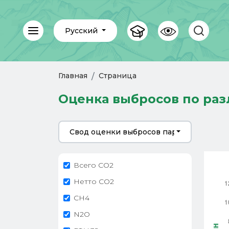
Русский
Главная
Страница
Оценка выбросов по раз
Свод оценки выбросов парниковых газов
Всего CO2
Нетто CO2
CH4
N2O