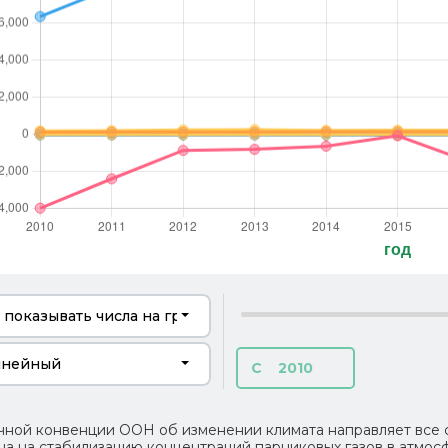
 показывать числа на графике
нейный
2010
чной конвенции ООН об изменении климата направляет все 
на на стабилизацию концентраций парниковых газов в атмосф