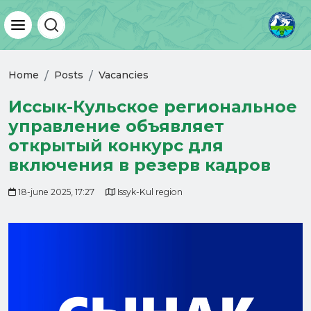
Home
Posts
Vacancies
Иссык-Кульское региональное
управление объявляет
открытый конкурс для
включения в резерв кадров
18-june 2025, 17:27
Issyk-Kul region