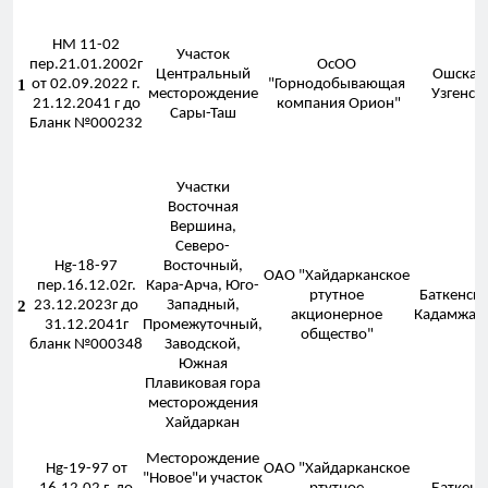
НМ 11-02
Участок
пер.21.01.2002г
ОсОО
Центральный
Ошская 
1
от 02.09.2022 г.
"Горнодобывающая
месторождение
Узгенск
21.12.2041 г до
компания Орион"
Сары-Таш
Бланк №000232
Участки
Восточная
Вершина,
Северо-
Нg-18-97
Восточный,
ОАО "Хайдарканское
пер.16.12.02г.
Кара-Арча, Юго-
ртутное
Баткенска
2
23.12.2023г до
Западный,
акционерное
Кадамжайс
31.12.2041г
Промежуточный,
общество"
бланк №000348
Заводской,
Южная
Плавиковая гора
месторождения
Хайдаркан
Месторождение
Нg-19-97 от
ОАО "Хайдарканское
"Новое"и участок