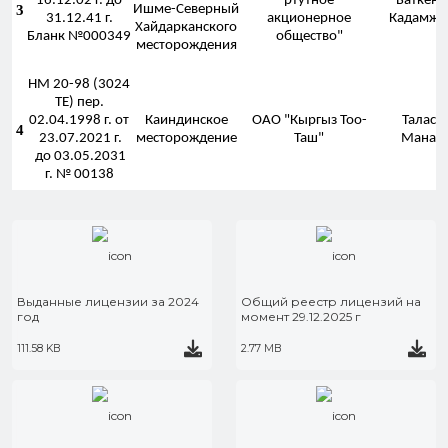
16.12.02 г. до
ртутное
Баткенск
3
Ишме-Северный
31.12.41 г.
акционерное
Кадамжай
Хайдарканского
Бланк №000349
общество"
месторождения
НМ 20-98 (3024
ТЕ) пер.
02.04.1998 г. от
Каиндинское
ОАО "Кыргыз Тоо-
Таласск
4
23.07.2021 г.
месторождение
Таш"
Манасс
до 03.05.2031
г. № 00138
Выданные лицензии за 2024
Общий реестр лицензий на
год
момент 29.12.2025 г
111.58 KB
2.77 MB