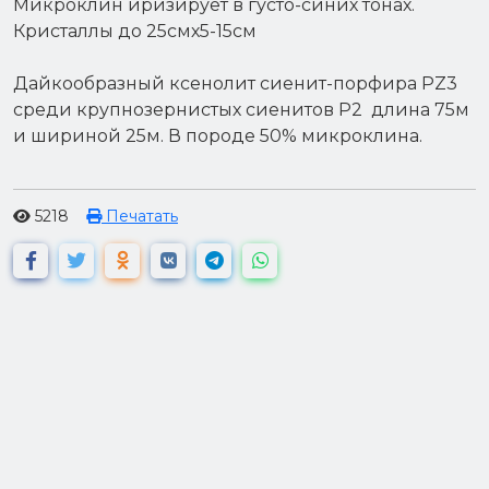
Микроклин иризирует в густо-синих тонах.
Кристаллы до 25смх5-15см
Дайкообразный ксенолит сиенит-порфира PZ3
среди крупнозернистых сиенитов Р2 длина 75м
и шириной 25м. В породе 50% микроклина.
5218
Печатать