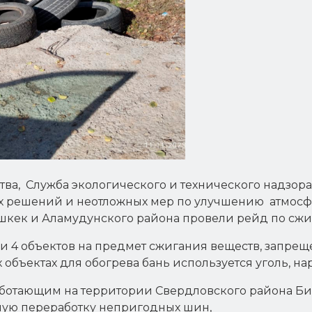
ва, Служба экологического и технического надзор
х решений и неотложных мер по улучшению атмосфе
кек и Аламудунского района провели рейд по сжиг
) и 4 объектов на предмет сжигания веществ, запре
объектах для обогрева бань используется уголь, н
аботающим на территории Свердловского района Б
ную переработку непригодных шин,