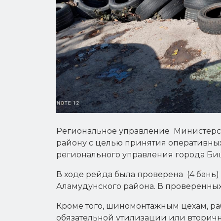
reader
to
help
you
navigate
and
interact
with
the
content.
Региональное управление Министерст
району с целью принятия оперативны
регионального управления города Биш
В ходе рейда была проверена (4 бань
Аламудунского района. В проверенных 
Кроме того, шиномонтажным цехам, р
обязательной утилизации или вторич