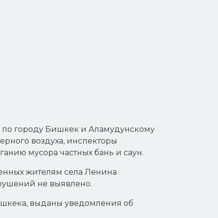
а по городу Бишкек и Аламудунскому
рного воздуха, инспекторы
анию мусора частных бань и саун.
щенных жителям села Ленина
арушений не выявлено.
ишкека, выданы уведомления об