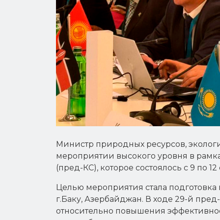
reader
to
help
you
navigate
and
interact
with
the
content.
Министр природных ресурсов, экологи
мероприятии высокого уровня в рамк
(пред-КС), которое состоялось с 9 по 12
Целью мероприятия стала подготовка к
г.Баку, Азербайджан. В ходе 29-й пр
относительно повышения эффективност