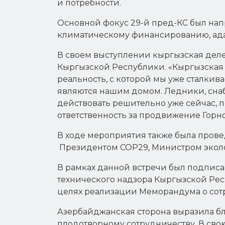
и потребности.
Основной фокус 29-й пред-КС был нап
климатическому финансированию, адап
В своем выступлении кыргызская деле
Кыргызской Республики. «Кыргызская Ре
реальность, с которой мы уже сталкив
являются нашим домом. Ледники, сна
действовать решительно уже сейчас, п
ответственность за продвижение Горно
В ходе мероприятия также была прове
Президентом СОР29, Министром эколо
В рамках данной встречи был подпис
технического надзора Кыргызской Ре
целях реализации Меморандума о сот
Азербайджанская сторона выразила бла
плодотворному сотрудничеству. В свою