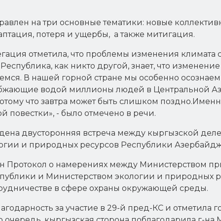
равлен на три основные тематики: новые коллектив
тация, потеря и ущербы, а также митигация.
гация отметила, что проблемы изменения климата с
спублика, как никто другой, знает, что изменение к
аемся. В нашей горной стране мы особенно осознаем
бжающие водой миллионы людей в Центральной Ази
отому что завтра может быть слишком поздно.Именн
й повестки», - было отмечено в речи.
дена двусторонняя встреча между кыргызской деле
гии и природных ресурсов Республики Азербайджа
ан Протокол о намерениях между Министерством пр
спублики и Министерством экологии и природных 
рудничестве в сфере охраны окружающей среды.
годарность за участие в 29-й пред-КС и отметила 
 очередь, кыргызская сторона поблагодарила г-на М