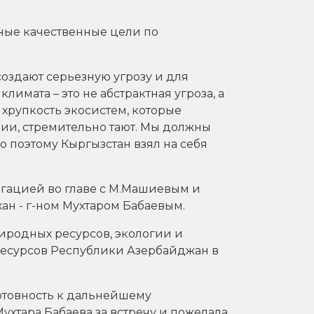
ные качественные цели по
оздают серьезную угрозу и для
лимата – это не абстрактная угроза, а
 хрупкость экосистем, которые
и, стремительно тают. Мы должны
о поэтому Кыргызстан взял на себя
гацией во главе с М.Машиевым и
н - г-ном Мухтаром Бабаевым.
иродных ресурсов, экологии и
ресурсов Республики Азербайджан в
готовность к дальнейшему
ухтара Бабаева за встречу и пожелала