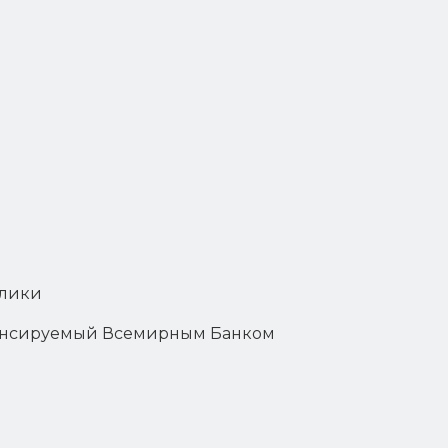
блики
инансируемый Всемирным Банком