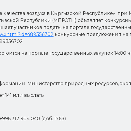
 качества воздуха в Кыргызской Республике» при 
ргызской Республики (МПРЭТН) объявляет конкурсн
ашает участников подать, на портале государственны
iew.xhtml?id=489356702
конкурсные предложения на п
489356702
оится на портале государственных закупок 14:00 ч
формации: Министерство природных ресурсов, экол
ет 141 или выслать
96 312 904 040 (доб. 1763)