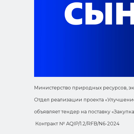
reader
to
help
you
navigate
and
interact
with
the
content.
Министерство природных ресурсов, э
Отдел реализации проекта «Улучшени
объявляет тендер на поставку «Закупк
Контракт № AQIP/1.2/RFB/N6-2024