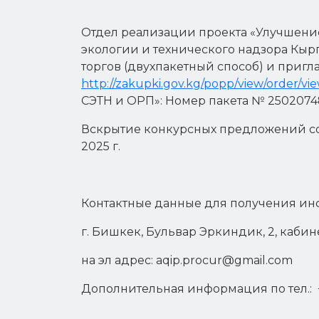
Отдел реализации проекта «Улучшение
экологии и технического надзора Кы
торгов (двухпакетный способ) и пригл
http://zakupki.gov.kg/popp/view/order/v
СЭТН и ОРП»: Номер пакета № 250207
Вскрытие конкурсных предложений сост
2025 г.
Контактные данные для получения ин
г. Бишкек, Бульвар Эркиндик, 2, кабин
на эл адрес: aqip.procur@gmail.com
Дополнительная информация по тел.: +9