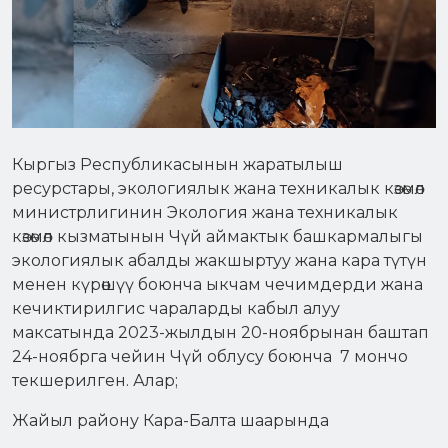
Кыргыз Республикасынын жаратылыш
ресурстары, экологиялык жана техникалык көзөмөл
министрлигинин Экология жана техникалык
көзөмөл кызматынын Чүй аймактык башкармалыгы
экологиялык абалды жакшыртуу жана кара түтүн
менен күрөшүү боюнча ыкчам чечимдерди жана
кечиктирилгис чараларды кабыл алуу
максатында 2023-жылдын 20-ноябрынан баштап
24-ноябрга чейин Чүй облусу боюнча 7 мончо
текшерилген. Алар;
Жайыл району Кара-Балта шаарында