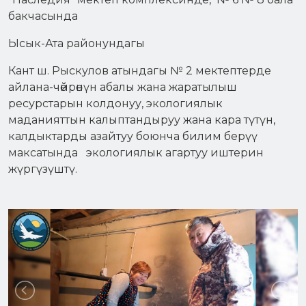
бакчасында
Ысык-Ата районундагы
Кант ш. Рыскулов атындагы № 2 мектептерде
айлана-чөйрөнүн абалы жана жаратылыш
ресурстарын колдонуу, экологиялык
маданияттын калыптандыруу жана кара түтүн,
калдыктарды азайтуу боюнча билим берүү
максатында экологиялык агартуу иштерин
жүргүзүштү.