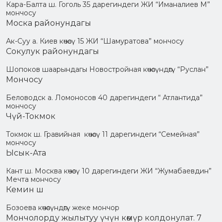
Кара-Балта ш. Гоголь 35 дарегиндеги ЖИ “Иманалиев М”
мончосу
Моска районундагы
Ак-Суу а. Киев көчөсү 15 ЖИ “Шамуратова” мончосу
Сокулук районундагы
Шопоков шаарындагы Новостройная көчөсүндөгү “Руслан”
Мончосу
Беловодск а. Ломоносов 40 дарегиндеги “ Атлантида”
мончосу
Чүй-Токмок
Токмок ш. Гравийная көчөсү 11 дарегиндеги “Семейная”
мончосу
Ысык-Ата
Кант ш. Москва көчөсү 10 дарегиндеги ЖИ “Жумабаевдин”
Мечта мончосу
Кемин ш
Бозоева көчөсүндөгү жеке мончор
Мончолорду жылытуу үчүн көмүр колдонулат. 7