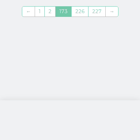
←
→
1
2
173
226
227
посетители: 120769
за 24 часа: 493
просмотры: 592670