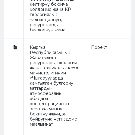
келтирүү боюнча
колдонмо жана КР
геологиялык
чалгындоонун,
ресурстарды
баалоонун жана
Кыргыз
Проект
R
Республикасынын
Жаратылыш
ресурстары, экология
жана техникалык көзөмөл
министрлигинин
«Чыгарууларда
камтылган булгоочу
заттардын
атмосфералык
абадагы
концентрациясын
эсептөө ыкманы»
бекитүү жөнүндө
буйругуна негиздеме-
маалымкат