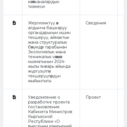
көчөтканалардын
тизмеси
Жергиликтүү өз
Сведения
О
алдынча башкаруу
органдарынын ишин
текшерүү, аймактык
жана структуралык
бөлүмдөр тарабынан
Экологиялык жана
техникалык көзөмөл
кызматынын 2024-
жылы январь айында
жүргүзүлгөн
текшерүүлөрдүн
жыйынтыгы
Уведомление о
Проект
N
разработке проекта
постановления
Кабинета Министров
Кыргызской
Республики «О
внесении изменений