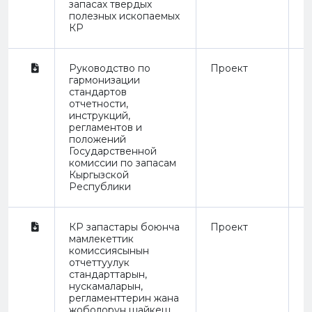
запасах твердых
полезных ископаемых
КР
Руководство по
Проект
П
гармонизации
стандартов
отчетности,
инструкций,
регламентов и
положений
Государственной
комиссии по запасам
Кыргызской
Республики
КР запастары боюнча
Проект
П
мамлекеттик
комиссиясынын
отчеттуулук
стандарттарын,
нускамаларын,
регламенттерин жана
жоболорун шайкеш