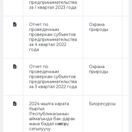
предпринимательства
за 1 квартал 2023 года
Отчет по
Охрана
О
проведенным
природы
проверкам субъектов
предпринимательства
за 4 квартал 2022
года
Отчет по
Охрана
О
проведенным
природы
проверкам субъектов
предпринимательства
за 3 квартал 2022 года
2024-жылга карата
Биоресурсы
О
Кыргыз
Республикасынын
аймагында бак-дарак
жана бадал көчөттөрү
сатылуучу