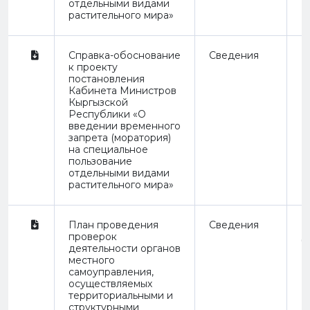
отдельными видами
растительного мира»
Справка-обоснование
Сведения
R
к проекту
постановления
Кабинета Министров
Кыргызской
Республики «О
введении временного
запрета (моратория)
на специальное
пользование
отдельными видами
растительного мира»
План проведения
Сведения
Н
проверок
д
деятельности органов
местного
самоуправления,
осуществляемых
территориальными и
структурными