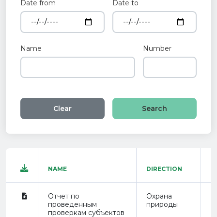
Date from
Date to
Name
Number
Clear
NAME
DIRECTION
T
Отчет по
Охрана
О
проведенным
природы
проверкам субъектов