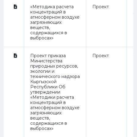
«Методика расчета
Проект
Н
концентраций в
д
атмосферном воздухе
загрязняющих
веществ,
содержащихся в
выбросах»
Проект приказа
Проект
O
Министерства
природных ресурсов,
экологии и
технического надзора
Кыргызской
Республики Об
утверждении
«Методики расчета
концентраций в
атмосферном воздухе
загрязняющих
веществ,
содержащихся в
выбросах»