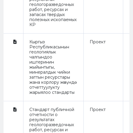
геологоразведочных
работ, ресурсах и
запасах твердых
полезных ископаемых
КР
Кыргыз
Проект
П
Республикасынын
геологиялык
чалгындоо
иштеринин
жыйынтыгы,
минералдык чийки
заттын ресурстары
жана корлору жөнүндө
отчеттуулукту
жарыялоо стандарты
Стандарт публичной
Проект
П
отчетности о
результатах
геологоразведочных
работ, ресурсах и