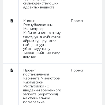
сильнодействующих
ядовитых веществ
Кыргыз
Проект
П
Республикасынын
Министрлер
Кабинетинин токтому
Өсүмдүктөр дүйнөсүнүн
айрым түрлөрүн өзгөчө
пайдаланууга
убактылуу тыюу
(мораторий) киргизүү
жөнүндө
Проект
Проект
П
постановления
Кабинета Министров
Кыргызской
Республики «О
введении временного
запрета (моратория)
на специальное
пользование