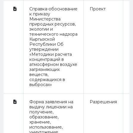
Справка-обоснование
Проект
R
к приказу
Министерства
природных ресурсов,
экологии и
технического надзора
Кыргызской
Республики Об
утверждении
«Методики расчета
концентраций в
атмосферном воздухе
загрязняющих
веществ,
содержащихся в
выбросах»
Форма заявления на
Разрешения
П
выдачу лицензии на
получение,
образование,
хранение,
использование,
уничтожение