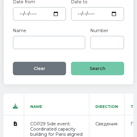
Date from
Date to
Name
Number
Clear
NAME
DIRECTION
TY
COP29 Side event:
Сведения
Пр
Coordinated capacity
building for Paris aligned