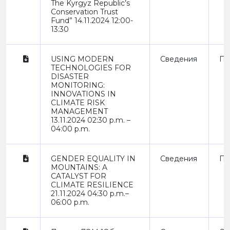
The Kyrgyz Republic’s
Conservation Trust
Fund” 14.11.2024 12:00-
13:30
USING MODERN
Сведения
Пр
TECHNOLOGIES FOR
DISASTER
MONITORING:
INNOVATIONS IN
CLIMATE RISK
MANAGEMENT
13.11.2024 02:30 p.m. –
04:00 p.m.
GENDER EQUALITY IN
Сведения
Пр
MOUNTAINS: A
CATALYST FOR
CLIMATE RESILIENCE
21.11.2024 04:30 p.m.–
06:00 p.m.