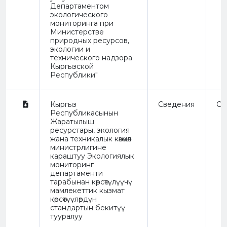
Департаментом
экологического
мониторинга при
Министерстве
природных ресурсов,
экологии и
технического надзора
Кыргызской
Республики"
Кыргыз
Сведения
Or
Республикасынын
Жаратылыш
ресурстары, экология
жана техникалык көзөмөл
министрлигине
караштуу Экологиялык
мониторинг
департаменти
тарабынан көрсөтүлүүчү
мамлекеттик кызмат
көрсөтүүлөрдүн
стандартын бекитүү
тууралуу