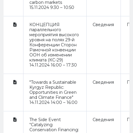
carbon markets
15.11.2024 9:30 – 10:50
КОНЦЕПЦИЯ
Сведения
Пр
параллельного
мероприятия высокого
уровня на полях 29-й
Конференции Сторон
Рамочной конвенции
ООН об изменении
климата (КС-29)
14.11.2024 16:00 – 17:30
"Towards a Sustainable
Сведения
Пр
Kyrgyz Republic:
Opportunities in Green
and Climate Finance"
14.11.2024 14:00 – 16:00
The Side Event
Сведения
Пр
“Catalyzing
Conservation Financing: