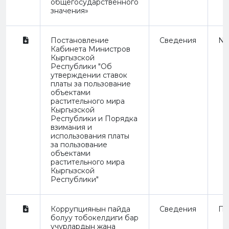
общегосударственного
значения»
Постановление
Сведения
Not
Кабинета Министров
Кыргызской
Республики "Об
утверждении ставок
платы за пользование
объектами
растительного мира
Кыргызской
Республики и Порядка
взимания и
использования платы
за пользование
объектами
растительного мира
Кыргызской
Республики"
Коррупциянын пайда
Сведения
Пр
болуу тобокелдиги бар
учурлардын жана