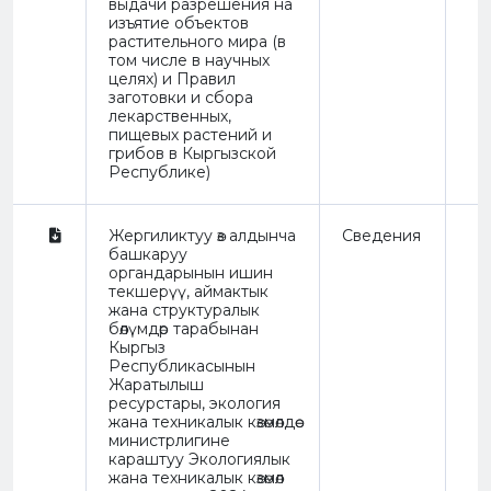
выдачи разрешения на
изъятие объектов
растительного мира (в
том числе в научных
целях) и Правил
заготовки и сбора
лекарственных,
пищевых растений и
грибов в Кыргызской
Республике)
Жергиликтуу өз алдынча
Сведения
башкаруу
органдарынын ишин
текшерүү, аймактык
жана структуралык
бөлүмдөр тарабынан
Кыргыз
Республикасынын
Жаратылыш
ресурстары, экология
жана техникалык көзөмөлдөө
министрлигине
караштуу Экологиялык
жана техникалык көзөмөл