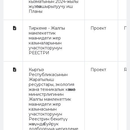
кызматынын 2024-жылы
жүзөгө ашырылуучу иш
Планы
Тиркеме - Жалпы
Проект
Пр
мамлекеттик
маанидеги жер
казыналарынын
участокторунун
РЕЕСТРИ
Кыргыз
Проект
Re
Республикасынын
Жаратылыш
ресурстары, экология
жана техникалык көзөмөл
министрлигинин
Жалпы мамлекеттик
маанидеги жер
казынасынын
участокторунун
Реестрин бекитүү
жөнүндө буйрук
долбооруна негиздеме