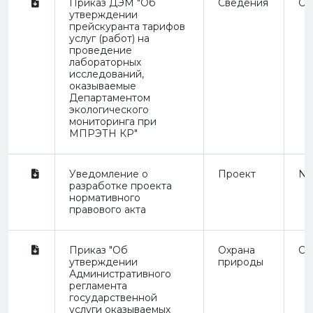
Приказ ДЭМ "Об
Сведения
Or
утверждении
прейскуранта тарифов
услуг (работ) на
проведение
лабораторных
исследований,
оказываемые
Департаментом
экологического
мониторинга при
МПРЭТН КР"
Уведомление о
Проект
Not
разработке проекта
нормативного
правового акта
Приказ "Об
Охрана
Or
утверждении
природы
Административного
регламента
государственной
услуги оказываемых