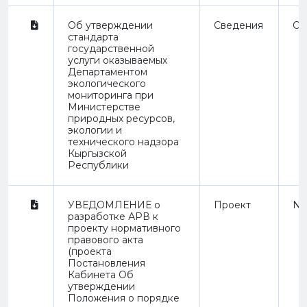
Об утверждении
Сведения
Or
стандарта
государственной
услуги оказываемых
Департаментом
экологического
мониторинга при
Министерстве
природных ресурсов,
экологии и
технического надзора
Кыргызской
Республики
УВЕДОМЛЕНИЕ о
Проект
Not
разработке АРВ к
проекту нормативного
правового акта
(проекта
Постановления
Кабинета Об
утверждении
Положения о порядке