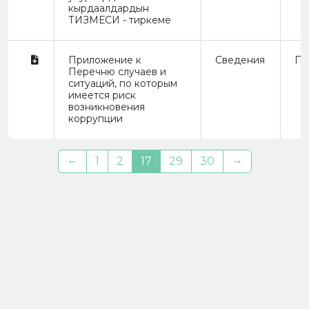
кырдаалдардын
ТИЗМЕСИ - тиркеме
Приложение к
Сведения
Пр
Перечню случаев и
ситуаций, по которым
имеется риск
возникновения
коррупции
←
→
1
2
17
29
30