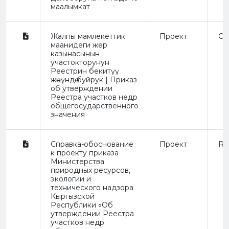
маалымкат
Жалпы мамлекеттик
Проект
Or
маанидеги жер
казынасынын
участокторунун
Реестрин бекитүү
жөнүндө буйрук | Приказ
об утверждении
Реестра участков недр
общегосударственного
значения
Справка-обоснование
Проект
Re
к проекту приказа
Министерства
природных ресурсов,
экологии и
технического надзора
Кыргызской
Республики «Об
утверждении Реестра
участков недр