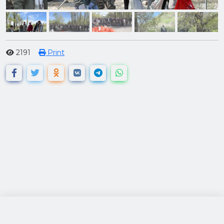
2191
Print
посетители: 120769
за 24 часа: 493
просмотры: 592670