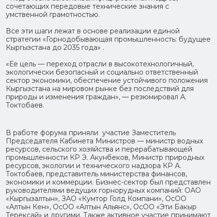
сочетающих передовые технические знания с
умственной грамотностью.
Все эти шаги лежат в основе реализации единой
стратегии «Горнодобывающая промышленность: будущее
Кыргызстана до 2035 года» .
«Ее цель — переход отрасли в высокотехнологичный,
экологически безопасный и социально ответственный
сектор экономики, обеспечение устойчивого положения
Кыргызстана на мировом рынке без последствий для
природы и изменения граждан», — резюмировал А.
Токтобаев.
В работе форума приняли участие Заместитель
Председателя Кабинета Министров — министр водных
ресурсов, сельского хозяйства и перерабатывающей
промышленности КР Э. Акунбеков, Министр природных
ресурсов, экологии и технического надзора КР А.
Токтобаев, представитель министерства финансов,
экономики и коммерции. Бизнес-сектор был представлен
руководителями ведущих горнорудных компаний: ОАО
«Кыргызалтын», ЗАО «Кумтор Голд Компани», ОсОО
«Алтын Кен», ОсОО «Алтын Альянс», ОсОО «Эти Бакыр
Терексай» и другими. Также активное участие принимают