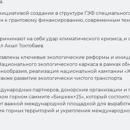
а.
нициативой создания в структуре ГЭФ специального 
тран к грантовому финансированию, современным т
инимают на себя удар климатического кризиса, и 
л Акыл Токтобаев.
ставлены ключевые экологические реформы и иниц
Национального экологического каркаса в рамках о
знообразия, реализация национальной кампании «
также развитие экологически чистого транспорта.
дународных партнеров, донорские организации и 
ьном горном саммите «Бишкек+25», который состоитс
анет важной международной площадкой для вырабо
ия горных территорий и укрепления международног