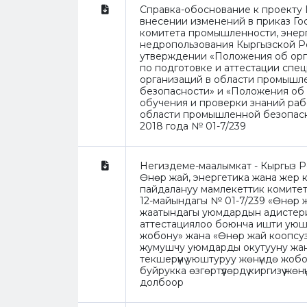
Справка-обоснование к проекту 
внесении изменений в приказ Го
комитета промышленности, энер
недропользования Кыргызской Р
утверждении «Положения об орг
по подготовке и аттестации спе
организаций в области промышл
безопасности» и «Положения об
обучения и проверки знаний раб
области промышленной безопасно
2018 года № 01-7/239
Негиздеме-маалымкат - Кыргыз 
Өнөр жай, энергетика жана жер 
пайдалануу мамлекеттик комите
12-майындагы № 01-7/239 «Өнөр 
жаатындагы уюмдардын адистер
аттестациялоо боюнча ишти уюш
жобону» жана «Өнөр жай коопсу
жумушчу уюмдарды окутууну жа
текшерүүнү уюштуруу жөнүндө жобон
буйрукка өзгөртүүлөрдү киргизүү жө
долбоор