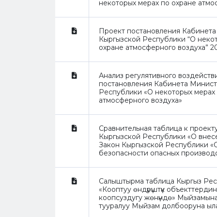
некоторых мерах по охране атмо
Проект постановления Кабинета
Кыргызской Республики “О неко
охране атмосферного воздуха” 20
Анализ регулятивного воздейств
постановления Кабинета Минист
Республики «О некоторых мерах 
атмосферного воздуха»
Сравнительная таблица к проект
Кыргызской Республики «О внес
Закон Кыргызской Республики 
безопасности опасных производ
Салыштырма таблица Кыргыз Ре
«Кооптуу өндүрүштүк объекттерди
коопсуздугу жөнүндө» Мыйзамына өз
тууралуу Мыйзам долбооруна ыл