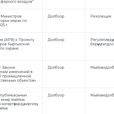
сферного воздуха”
 Министров
Долбоор
Резолюция
торых мерах по
25 г.
ия (АРВ) к Проекту
Долбоор
Регулятивдүү
ров Кыргызской
берүүнү талдоо
по охране
у Закона
Долбоор
Мыйзамдолб
ении изменений в
«О промышленной
ственных объектов»
спубликасынын
Долбоор
Мыйзамдолб
н өнөр жайлык
гөртүүлөрдү киргизүү
айык