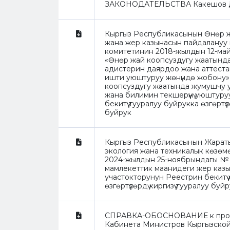
ЗАКОНОДАТЕЛЬСТВА Какешов Д.Б
Кыргыз Республикасынын Өнөр ж
жана жер казынасын пайдалануу
комитетинин 2018-жылдын 12-ма
«Өнөр жай коопсуздугу жаатынд
адистерин даярдоо жана аттест
ишти уюштуруу жөнүндө жобону»
коопсуздугу жаатында жумушчу 
жана билимин текшерүүнү уюштуру
бекитүү тууралуу буйрукка өзгөртүүл
буйрук
Кыргыз Республикасынын Жарат
экология жана техникалык көзөм
2024-жылдын 25-ноябрындагы №
мамлекеттик маанидеги жер каз
участокторунун Реестрин бекитүү
өзгөртүүлөрдү киргизүү тууралуу буй
СПРАВКА-ОБОСНОВАНИЕ к прое
Кабинета Министров Кыргызской