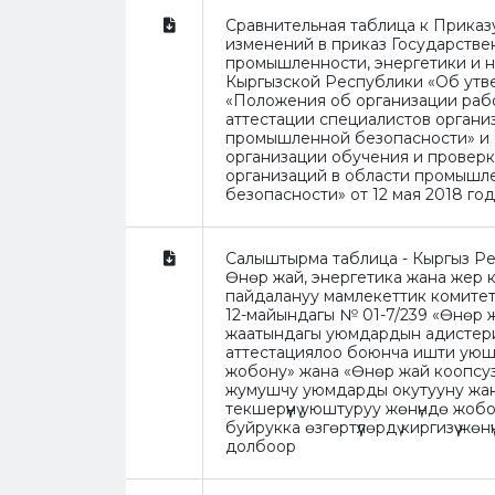
Сравнительная таблица к Приказ
изменений в приказ Государстве
промышленности, энергетики и 
Кыргызской Республики «Об ут
«Положения об организации рабо
аттестации специалистов органи
промышленной безопасности» и
организации обучения и проверк
организаций в области промышл
безопасности» от 12 мая 2018 го
Салыштырма таблица - Кыргыз Р
Өнөр жай, энергетика жана жер 
пайдалануу мамлекеттик комите
12-майындагы № 01-7/239 «Өнөр 
жаатындагы уюмдардын адистер
аттестациялоо боюнча ишти уюш
жобону» жана «Өнөр жай коопсу
жумушчу уюмдарды окутууну жа
текшерүүнү уюштуруу жөнүндө жобон
буйрукка өзгөртүүлөрдү киргизүү жө
долбоор