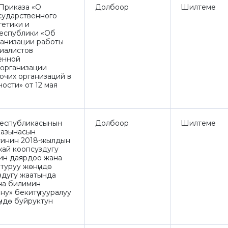
Приказа «О
Долбоор
Шилтеме
сударственного
гетики и
еспублики «Об
анизации работы
циалистов
енной
 организации
очих организаций в
сти» от 12 мая
Республикасынын
Долбоор
Шилтеме
казынасын
тинин 2018-жылдын
жай коопсуздугу
ин даярдоо жана
туруу жөнүндө
здугу жаатында
на билимин
у» бекитүү тууралуу
нүндө буйруктун