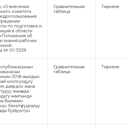
у «О внесении
Сравнительная
Тиркеме
нного комитета
таблица
недропользования
верждении
ты по подготовке и
заций в области
 «Положения об
и знаний рабочих
енной
да № 01-7/239
еспубликасынын
Сравнительная
Тиркеме
казынасын
таблица
тинин 2018-жылдын
жай коопсуздугу
ин даярдоо жана
туруу жөнүндө
здугу жаатында
на билимин
у» бекитүү тууралуу
нүндө буйруктун