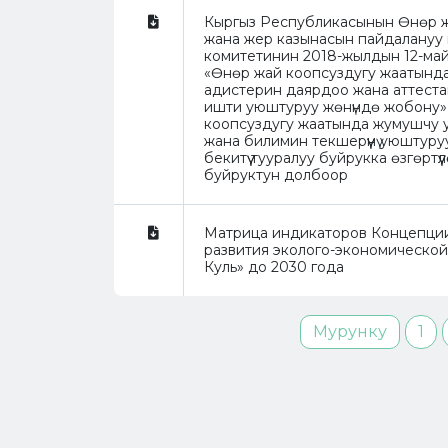
Кыргыз Республикасынын Өнөр ж
жана жер казынасын пайдалануу
комитетинин 2018-жылдын 12-ма
«Өнөр жай коопсуздугу жаатынд
адистерин даярдоо жана аттест
ишти уюштуруу жөнүндө жобону»
коопсуздугу жаатында жумушчу 
жана билимин текшерүүнү уюштуру
бекитүү тууралуу буйрукка өзгөртүүл
буйруктун долбоор
Матрица индикаторов Концепции
развития эколого-экономической
Куль» до 2030 года
Мурунку
1