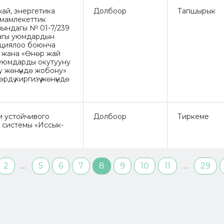
ай, энергетика
Долбоор
Тапшырык
 мамлекеттик
йындагы № 01-7/239
агы уюмдардын
ациялоо боюнча
 жана «Өнөр жай
уюмдарды окутууну
у жөнүндө жобону»
өрдү киргизүү жөнүндө
 устойчивого
Долбоор
Тиркеме
 системы «Иссык-
2
5
6
7
8
9
10
11
29
...
...