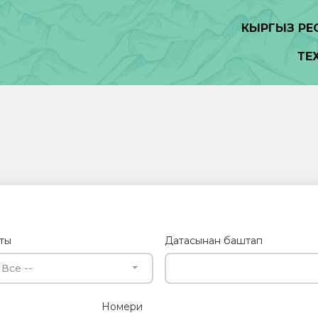
КЫРГЫЗ Р
ТЕ
ты
Датасынан баштап
 Все --
Номери