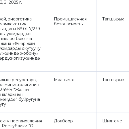
. 2025 г.
ай, энергетика
Промышленная
Тапшырык
 мамлекеттик
безопасность
йындагы № 01-7/239
агы уюмдардын
ациялоо боюнча
 жана «Өнөр жай
уюмдарды окутууну
у жөнүндө жобону»
өрдү киргизүү жөнүндө
ылыш ресурстары,
Маалымат
Тапшырык
өл министрлигинин
 349-Б “Жалпы
ыналарынын
 жөнүндө” буйругуна
ругу
кту постановления
Долбоор
Шилтеме
 Республики “О