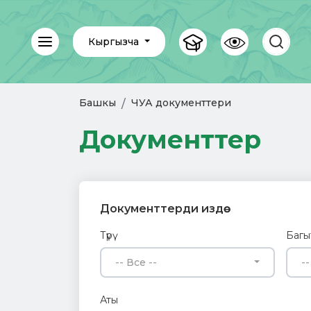
Кыргызча
Башкы
ЧУА документтери
Документтер
Документтерди издөө
Түрү
Багы
-- Все --
--
Аты