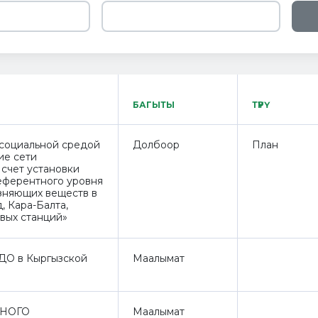
БАГЫТЫ
ТҮРҮ
социальной средой
Долбоор
План
ие сети
 счет установки
еферентного уровня
зняющих веществ в
, Кара-Балта,
овых станций»
ДО в Кыргызской
Маалымат
НОГО
Маалымат