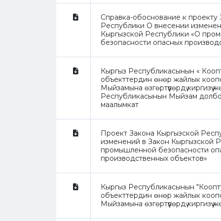
Справка-обоснование к проекту 
Республики О внесении изменен
Кыргызской Республики «О про
безопасности опасных производ
Кыргыз Республикасынын « Коопту
объекттердин өнөр жайлык коопс
Мыйзамына өзгөртүүлөрдү киргизүү 
Республикасынын Мыйзам долбо
маалымкат
Проект Закона Кыргызской Респ
изменений в Закон Кыргызской 
промышленной безопасности оп
производственных объектов»
Кыргыз Республикасынын "Кооптуу
объекттердин өнөр жайлык коопс
Мыйзамына өзгөртүүлөрдү киргизүү ж