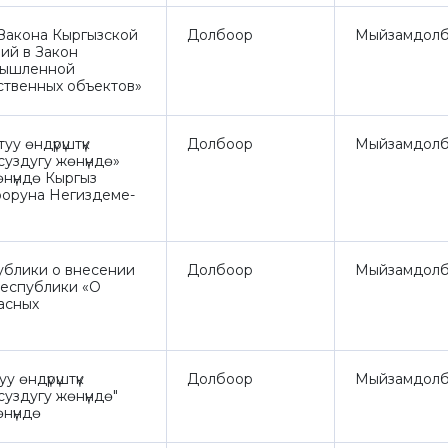
Закона Кыргызской
Долбоор
Мыйзамдолб
ий в Закон
мышленной
ственных объектов»
у өндүрүштүк
Долбоор
Мыйзамдолб
уздугу жөнүндө»
жөнүндө Кыргыз
оруна Негиздеме-
ублики о внесении
Долбоор
Мыйзамдолб
Республики «О
асных
 өндүрүштүк
Долбоор
Мыйзамдолб
уздугу жөнүндө"
өнүндө