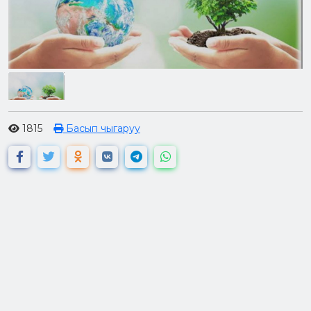
1815
Басып чыгаруу