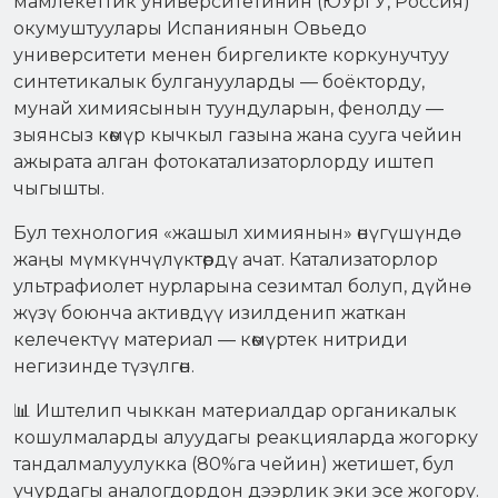
мамлекеттик университетинин (ЮУрГУ, Россия)
окумуштуулары Испаниянын Овьедо
университети менен биргеликте коркунучтуу
синтетикалык булганууларды — боёкторду,
мунай химиясынын туундуларын, фенолду —
зыянсыз көмүр кычкыл газына жана сууга чейин
ажырата алган фотокатализаторлорду иштеп
чыгышты.
Бул технология «жашыл химиянын» өнүгүшүндө
жаңы мүмкүнчүлүктөрдү ачат. Катализаторлор
ультрафиолет нурларына сезимтал болуп, дүйнө
жүзү боюнча активдүү изилденип жаткан
келечектүү материал — көмүртек нитриди
негизинде түзүлгөн.
📊 Иштелип чыккан материалдар органикалык
кошулмаларды алуудагы реакцияларда жогорку
тандалмалуулукка (80%га чейин) жетишет, бул
учурдагы аналогдордон дээрлик эки эсе жогору.