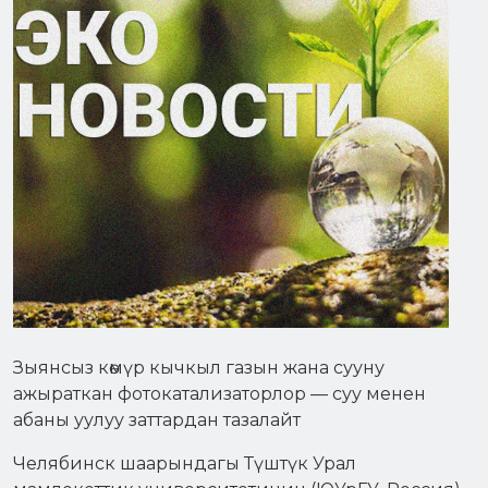
Зыянсыз көмүр кычкыл газын жана сууну
ажыраткан фотокатализаторлор — суу менен
абаны уулуу заттардан тазалайт
Челябинск шаарындагы Түштүк Урал