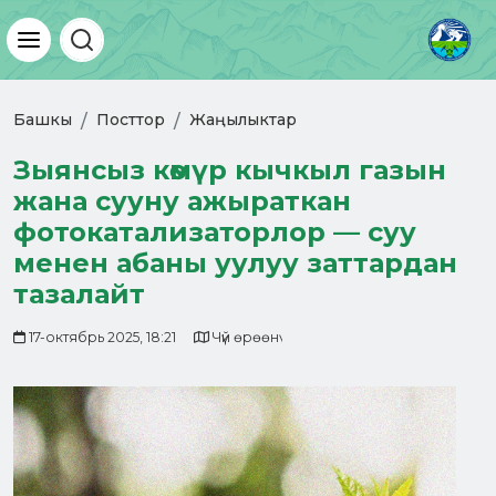
Башкы
Посттор
Жаңылыктар
Зыянсыз көмүр кычкыл газын
жана сууну ажыраткан
фотокатализаторлор — суу
менен абаны уулуу заттардан
тазалайт
17-октябрь 2025, 18:21
Чүй өрөөнү