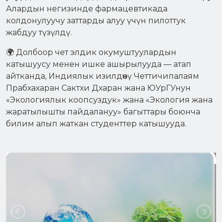
Алардын негизинде фармацевтикада
колдонулуучу заттарды алуу үчүн пилоттук
жабдуу түзүлдү.
🌍 Долбоор чет элдик окумуштуулардын
катышуусу менен ишке ашырылууда — атап
айтканда, Индиялык изилдөөчү Четтичипалаям
Прабхахаран Сактхи Дхаран жана ЮУрГУнун
«Экологиялык коопсуздук» жана «Экология жана
жаратылышты пайдалануу» багыттары боюнча
билим алып жаткан студенттер катышууда.