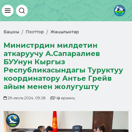
Башкы
Посттор
Жаңылыктар
Министрдин милдетин
аткаруучу А.Сапаралиев
БУУнун Кыргыз
Республикасындагы Туруктуу
координатору Антье Грейв
айым менен жолугушту
29-июль 2024, 09:28
Чүй өрөөнү