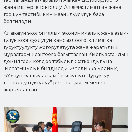
тармагында аткарылып жаткан долбоорлорго
жана иштерге токтолду. Ал өзгөчө климаттын жана
тоо күн тартибинин маанилүүлүгүн баса
белгиледи.
Ал өлкөнүн экологиялык, экономикалык жана азык-
түлүк коопсуздугун камсыздоого, климатка
туруктуулукту жогорулатууга жана жаратылыш
мурастарын сактоого багытталган Кыргызстандын
демилгеси колдоо табылып жаткандыгына
ыраазычылык билдирди. Жарлыкка ылайык,
БУУнун Башкы ассамблеясынын “Туруктуу
тоолорду өнүктүрүү” резолюциясы менен
жарыяланган.