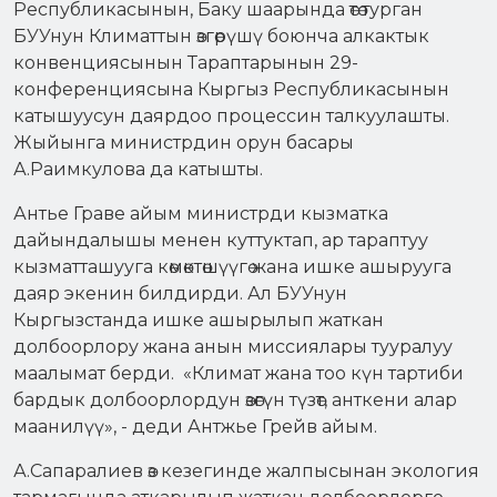
Республикасынын, Баку шаарында өтө турган
БУУнун Климаттын өзгөрүшү боюнча алкактык
конвенциясынын Тараптарынын 29-
конференциясына Кыргыз Республикасынын
катышуусун даярдоо процессин талкуулашты.
Жыйынга министрдин орун басары
А.Раимкулова да катышты.
Антье Граве айым министрди кызматка
дайындалышы менен куттуктап, ар тараптуу
кызматташууга көмөктөшүүгө жана ишке ашырууга
даяр экенин билдирди. Ал БУУнун
Кыргызстанда ишке ашырылып жаткан
долбоорлору жана анын миссиялары тууралуу
маалымат берди. «Климат жана тоо күн тартиби
бардык долбоорлордун өзөгүн түзөт, анткени алар
маанилүү», - деди Антжье Грейв айым.
А.Сапаралиев өз кезегинде жалпысынан экология