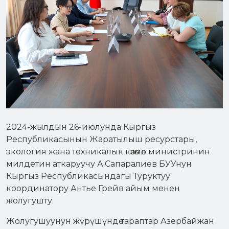
2024-жылдын 26-июлунда Кыргыз
Республикасынын Жаратылыш ресурстары,
экология жана техникалык көзөмөл министринин
милдетин аткаруучу А.Сапаралиев БУУнун
Кыргыз Республикасындагы Туруктуу
координатору Антье Грейв айым менен
жолугушту.
Жолугушуунун жүрүшүндө тараптар Азербайжан