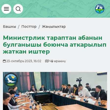
Башкы
Посттор
Жаңылыктар
Министрлик тараптан абанын
булганышы боюнча аткарылып
жаткан иштер
23-октябрь 2023, 16:02
Чүй өрөөнү