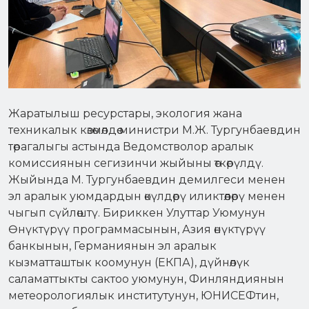
Жаратылыш ресурстары, экология жана
техникалык көзөмөлдөө министри М.Ж. Тургунбаевдин
төрагалыгы астында Ведомстволор аралык
комиссиянын сегизинчи жыйыны өткөрүлдү.
Жыйында М. Тургунбаевдин демилгеси менен
эл аралык уюмдардын өкүлдөрү иликтөөлөрү менен
чыгып сүйлөштү. Бириккен Улуттар Уюмунун
Өнүктүрүү программасынын, Азия өнүктүрүү
банкынын, Германиянын эл аралык
кызматташтык коомунун (ЕКПА), дүйнөлүк
саламаттыкты сактоо уюмунун, Финляндиянын
метеорологиялык институтунун, ЮНИСЕФтин,