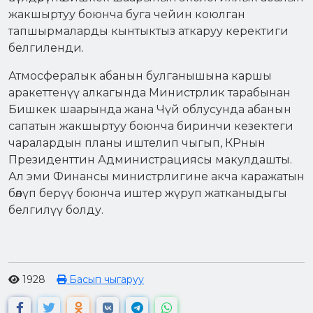
жакшыртуу боюнча буга чейин коюлган
тапшырмаларды кынтыктыз аткаруу керектиги
белгиленди.
Атмосфералык абанын булганышына каршы
аракеттенүү алкагында Министрлик тарабынан
Бишкек шаарында жана Чүй облусунда абанын
сапатын жакшыртуу боюнча биринчи кезектеги
чаралардын планы иштелип чыгып, КРнын
Президенттин Администрациясы макулдашты.
Ал эми Финансы министрлигине акча каражатын
бөлүп берүү боюнча иштер жүруп жатканыдыгы
белгилүү болду.
1928
Басып чыгаруу