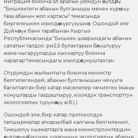
миграция боюнча эл аралык уюмдун өкүлдөрү
"Бишкектеги абанын булганышы менен күрөшүү:
таза абанын жол картасы" темасында
биргелешкен изилдөө жүргүзүшкөн. Ошондой эле
Дүйнөлүк банк тарабынан Кыргыз
Республикасында "Бишкек шаарындагы абанын
сапатын талдоо: рм2,5 булактарын бөлүштүрүү
жана чыгарууларды кыскартуу боюнча
чаралар"темасындагы изилдөө сунушталган.
Отурумдун жыйынтыгы боюнча министр
белгилегендей, абанын булганышын чечүүгө
багытталган бир катар маселелер чечилген (жаңы
конуштарды газдаштыруу, коомдук транспорттун
экологиялык түрүнө өтүү ж.б.).).
Ошондой эле, бир катар протоколдук
тапшырмалар аткарылбай калганы белгиленип,
Тиешелүү кызматтарга жана министрликтердин
өкүлдөрүнө Бишкек шаарынын экологиялык абалын