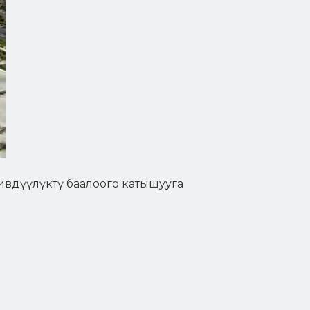
ивдүүлүктү баалоого катышууга