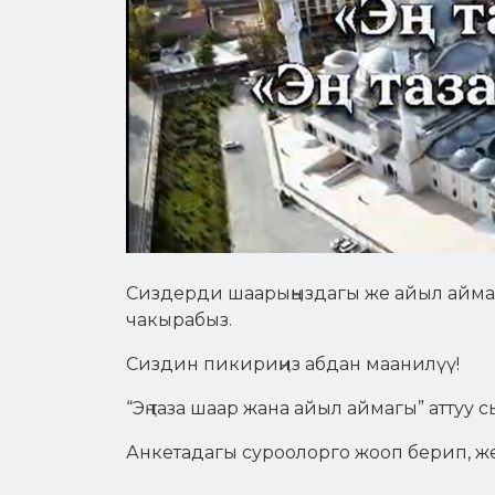
reader
to
help
you
navigate
and
interact
with
the
content.
Сиздерди шаарыңыздагы же айыл аймаг
чакырабыз.
Сиздин пикириңиз абдан маанилүү!
“Эң таза шаар жана айыл аймагы” атту
Анкетадагы суроолорго жооп берип, жең