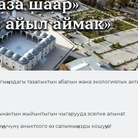
ыңыздагы тазалыктын абалын жана экологиялык акт
у сынактын жыйынтыгын чыгарууда эсепке алынат.
үүчүнү аныктоого өз салымыңызды кошуңуз!