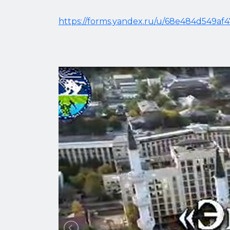
https://forms.yandex.ru/u/68e484d549af