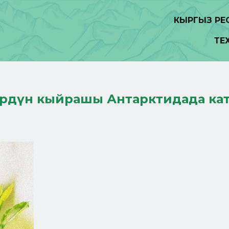
КЫРГЫЗ Р
ТЕ
лөрдүн кыйрашы Антарктидада ка