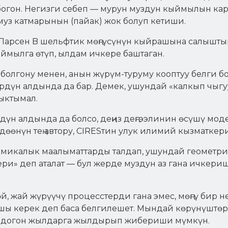
богон. Негизги себеп — мурун муздун кыймылын ка
муз катмарынын (пайак) жок болуп кетиши.
Ларсен B шельфтик мөңгүсүнүн кыйрашына салыштыр
ймылга өтүп, ылдам ичкере баштаган.
 болгону менен, анын жүрүм-туруму кооптуу белги 
рдүн алдында да бар. Демек, ушундай «калкып чыгу
ыктымал.
рдүн алдында да болсо, деңиз деңгээлинин өсүшү м
өөнүн тең автору, CIRESтин улук илимий кызматкери
микалык маалыматтарды талдап, ушундай геометрия
ри» деп аталат — бул жерде муздун аз гана ичкери
 жай жүрүүчү процесстерди гана эмес, мөңгү бир не
шы керек деп баса белгилешет. Мындай көрүнүштөр 
ндогон жылдарга жылдырып жибериши мүмкүн.