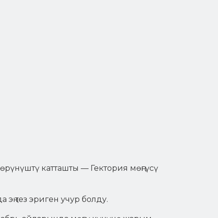
рүнүштү катташты — Гектория мөңгүсү
эң тез эриген учур болду.