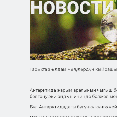
Тарыхта эң ылдам мөңгүлөрдүн кыйрашы
Антарктида жарым аралынын чыгыш бө
болгону эки айдын ичинде болжол мен
Бул Антарктидадагы бүгүнкү күнгө чейи