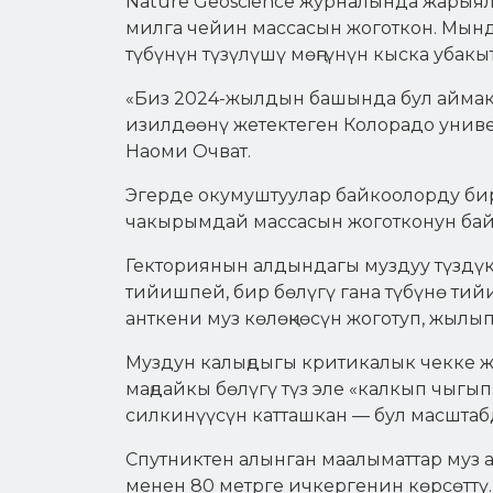
Nature Geoscience журналында жарыя
милга чейин массасын жоготкон. Мын
түбүнүн түзүлүшү мөңгүнүн кыска убакы
«Биз 2024-жылдын башында бул аймакт
изилдөөнү жетектеген Колорадо унив
Наоми Очват.
Эгерде окумуштуулар байкоолорду бир 
чакырымдай массасын жоготконун ба
Гекториянын алдындагы муздуу түздүк 
тийишпей, бир бөлүгү гана түбүнө тийи
анткени муз көлөңкөсүн жоготуп, жылып
Муздун калыңдыгы критикалык чекке же
маңдайкы бөлүгү түз эле «калкып чыгы
силкинүүсүн катташкан — бул масштаб
Спутниктен алынган маалыматтар муз 
менен 80 метрге ичкергенин көрсөттү