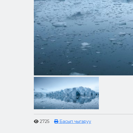
2725
Басып чыгаруу