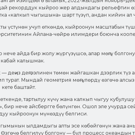
ланган изилдөөгө ылайык, 2022-жылдын ноябрь–дек
дай рекорддук кыйроо жер алдындагы рельефтин өз
тка «калкып чыгышына» шарт түзүп, андан кийин ал ч
ы үстүнөн учуп өткөндө, кыйроонун масштабын түш
ерситетинин Айлана-чөйрө илимдери боюнча коопер
нече айда бир жолу жүргүзүшсө, алар мөңгү болгон
йкабай калышмак.
— деңиз деңгээлинен төмөн жайгашкан дээрлик түз а
п турат. Мындай геометрия мөңгүлөрдү өзгөчө алсыз 
 кете баштайт.
ткенде, тартылуу күчү жана калкып чыгуу кубулушу 
п», бир нече айсбергге бөлүнгөн. Ошол эле учурда с
дуу кыйроонун мүнөздүү белгиси.
агымынын ылдамдыгы алты эсе көбөйгөнүн жана аны
. Өзгөчө белгилүү болгону — бул процесс океанды