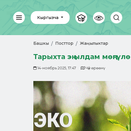
Кыргызча
Башкы
Посттор
Жаңылыктар
Тарыхта эң ылдам мөңгү
14-ноябрь 2025, 17:47
Чүй өрөөнү