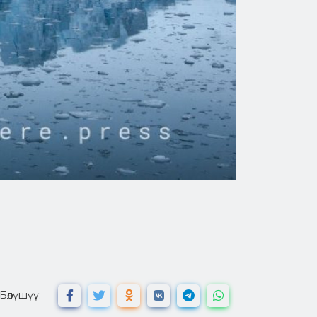
Бөлүшүү: