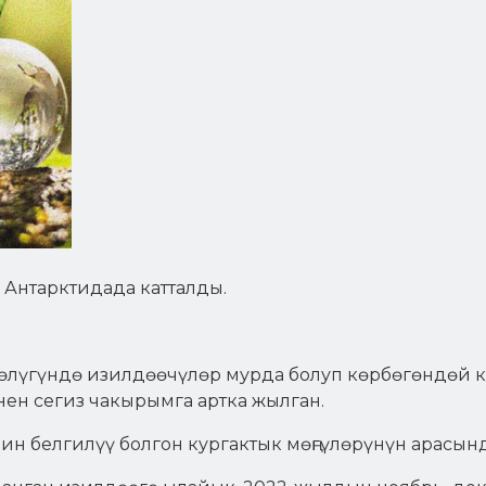
 Антарктидада катталды.
лүгүндө изилдөөчүлөр мурда болуп көрбөгөндөй кө
ен сегиз чакырымга артка жылган.
н белгилүү болгон кургактык мөңгүлөрүнүн арасында 