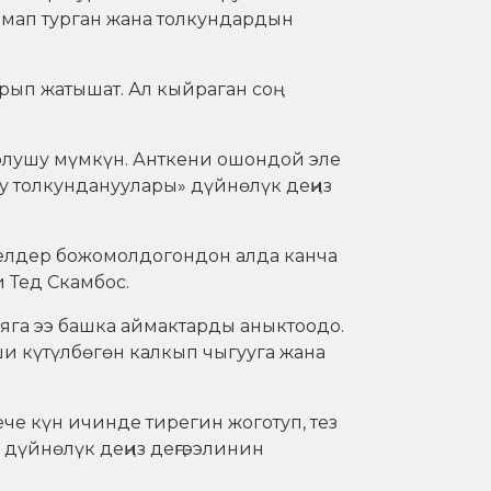
рмап турган жана толкундардын
ып жатышат. Ал кыйраган соң
болушу мүмкүн. Анткени ошондой эле
у толкундануулары» дүйнөлүк деңиз
оделдер божомолдогондон алда канча
 Тед Скамбос.
га ээ башка аймактарды аныктоодо.
ши күтүлбөгөн калкып чыгууга жана
че күн ичинде тирегин жоготуп, тез
дүйнөлүк деңиз деңгээлинин