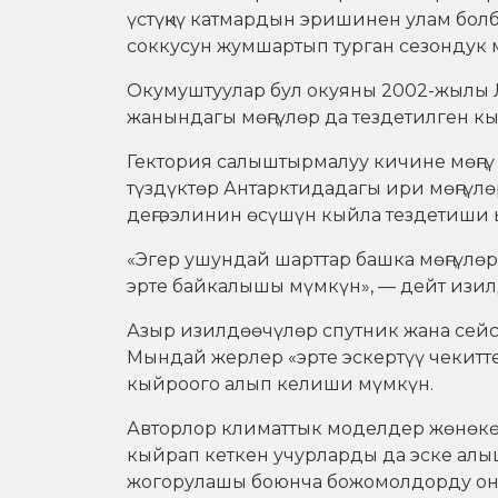
үстүңкү катмардын эришинен улам бол
соккусун жумшартып турган сезондук 
Окумуштуулар бул окуяны 2002-жылы 
жанындагы мөңгүлөр да тездетилген кы
Гектория салыштырмалуу кичине мөңгү
түздүктөр Антарктидадагы ири мөңгүлө
деңгээлинин өсүшүн кыйла тездетиши 
«Эгер ушундай шарттар башка мөңгүлө
эрте байкалышы мүмкүн», — дейт изилд
Азыр изилдөөчүлөр спутник жана сейс
Мындай жерлер «эрте эскертүү чекитте
кыйроого алып келиши мүмкүн.
Авторлор климаттык моделдер жөнөкөй,
кыйрап кеткен учурларды да эске алы
жогорулашы боюнча божомолдорду о