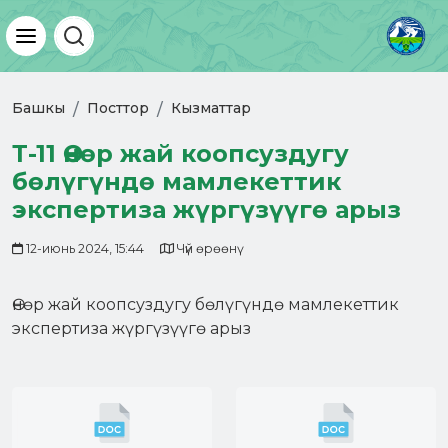
Welcome
to
All
in
One
Accessibility
Башкы
Посттор
Кызматтар
screen
reader.
To
Т-11 Өнөр жай коопсуздугу
start
бөлүгүндө мамлекеттик
the
All
экспертиза жүргүзүүгө арыз
in
One
Accessibility
12-июнь 2024, 15:44
Чүй өрөөнү
screen
reader,
press
Өнөр жай коопсуздугу бөлүгүндө мамлекеттик
"Ctrl
экспертиза жүргүзүүгө арыз
+
/".
This
shortcut
activates
the
screen