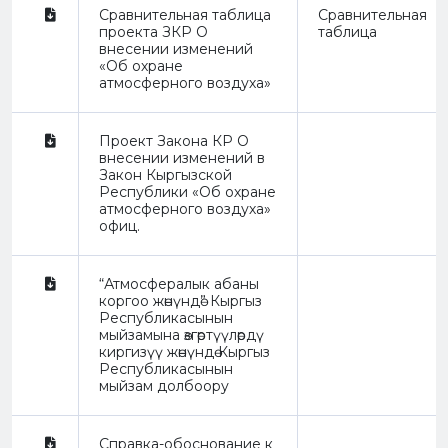
Сравнительная таблица
Сравнительная
проекта ЗКР О
таблица
внесении изменений
«Об охране
атмосферного воздуха»
Проект Закона КР О
внесении изменений в
Закон Кыргызской
Республики «Об охране
атмосферного воздуха»
офиц.
“Атмосфералык абаны
коргоо жөнүндө” Кыргыз
Республикасынын
мыйзамына өзгөртүүлөрдү
киргизүү жөнүндө Кыргыз
Республикасынын
мыйзам долбоору
Справка-обоснование к