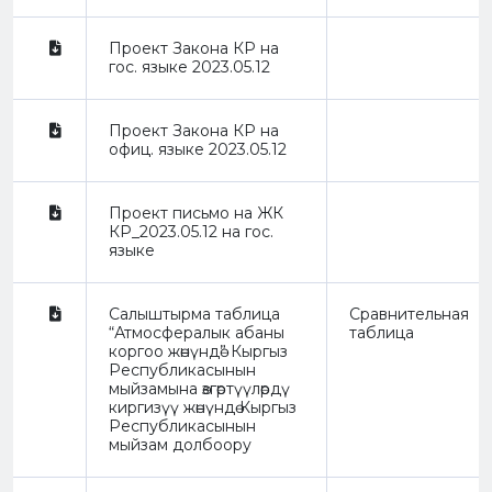
Проект Закона КР на
гос. языке 2023.05.12
Проект Закона КР на
офиц. языке 2023.05.12
Проект письмо на ЖК
КР_2023.05.12 на гос.
языке
Салыштырма таблица
Сравнительная
“Атмосфералык абаны
таблица
коргоо жөнүндө” Кыргыз
Республикасынын
мыйзамына өзгөртүүлөрдү
киргизүү жөнүндө Кыргыз
Республикасынын
мыйзам долбоору