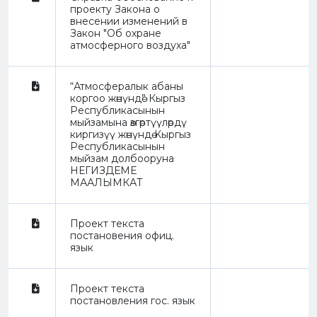
проекту Закона о
внесении изменений в
Закон "Об охране
атмосферного воздуха"
“Атмосфералык абаны
коргоо жөнүндө” Кыргыз
Республикасынын
мыйзамына өзгөртүүлөрдү
киргизүү жөнүндө Кыргыз
Республикасынын
мыйзам долбооруна
НЕГИЗДЕМЕ
МААЛЫМКАТ
Проект текста
постановения офиц.
язык
Проект текста
постановления гос. язык