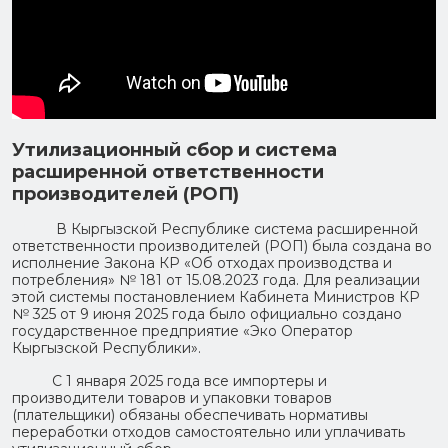
reader
to
help
you
navigate
and
interact
with
the
Утилизационный сбор и система
content.
расширенной ответственности
производителей (РОП)
В Кыргызской Республике система расширенной
ответственности производителей (РОП) была создана во
исполнение Закона КР «Об отходах производства и
потребления» № 181 от 15.08.2023 года. Для реализации
этой системы постановлением Кабинета Министров КР
№ 325 от 9 июня 2025 года было официально создано
государственное предприятие «Эко Оператор
Кыргызской Республики».
С 1 января 2025 года все импортеры и
производители товаров и упаковки товаров
(плательщики) обязаны обеспечивать нормативы
переработки отходов самостоятельно или уплачивать