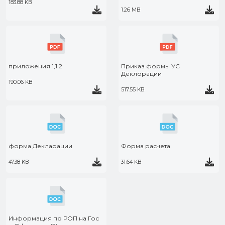
183.88 KB
1.26 MB
приложения 1,1.2
Приказ формы УС
Деклорации
190.06 KB
517.55 KB
форма Декларации
Форма расчета
47.38 KB
31.64 KB
Информация по РОП на Гос