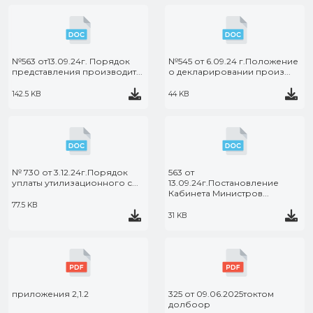
№563 от13.09.24г. Порядок
№545 от 6.09.24 г.Положение
представления производит...
о декларировании произ...
142.5 KB
44 KB
№ 730 от 3.12.24г.Порядок
563 от
уплаты утилизационного с...
13.09.24г.Постановление
Кабинета Министров...
77.5 KB
31 KB
приложения 2,1.2
325 от 09.06.2025токтом
долбоор