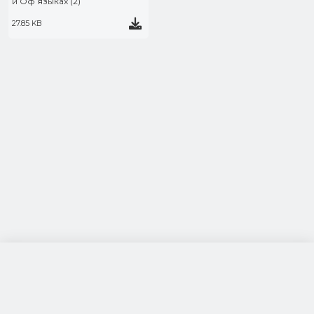
и Оф языках (2)
27.85 KB
посетители: 120769
за 24 часа: 493
просмотры: 592670