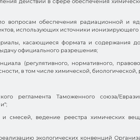
ления действий в сфере обеспечения химическ
 по вопросам обеспечения радиационной и яд
тов, использующих источники ионизирующего из
ериалы, касающиеся формата и содержания до
выдачу официального разрешения;
циала (регулятивного, нормативного, правов
ности, в том числе химической, биологической,
кого регламента Таможенного союза/Еврази
и";
 и смесей, ведение реестра химических вещ
реализацию экологических конвенций Органи