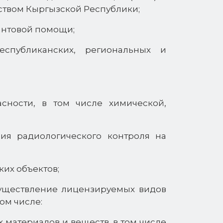
ьством Кыргызской Республики;
антовой помощи;
спубликанских, региональных и
асности, в том числе химической,
ия радиологического контроля на
их объектов;
существление лицензируемых видов
ом числе:
 материалов и веществ, в том числе