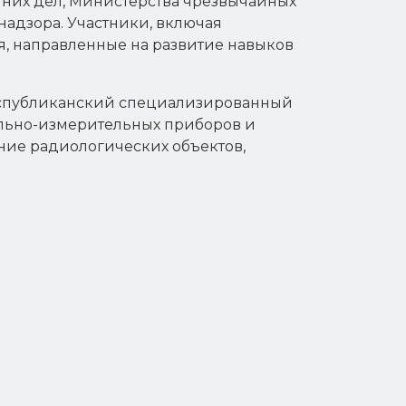
нних дел, Министерства чрезвычайных
надзора. Участники, включая
я, направленные на развитие навыков
еспубликанский специализированный
ольно-измерительных приборов и
ние радиологических объектов,