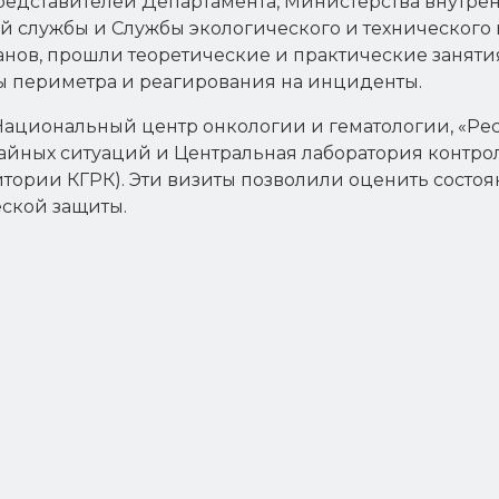
редставителей Департамента, Министерства внутре
й службы и Службы экологического и технического 
нов, прошли теоретические и практические заняти
ы периметра и реагирования на инциденты.
Национальный центр онкологии и гематологии, «Р
айных ситуаций и Центральная лаборатория контр
тории КГРК). Эти визиты позволили оценить состоя
ской защиты.