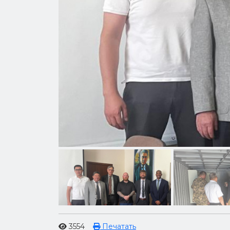
3554
Печатать