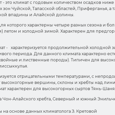
т - это климат с годовым количеством осадков ниж
 зон Чуйской, Таласской областей, Приферганья, а
ской впадины и Алайской долины.
для которого характерны четыре разных сезона и б
м) летом и холодной зимой. Характерен для предго
ат - характеризуется продолжительной холодной зи
вого периода. Для данного климата характерно ес
(хвойные и лиственные породы). Типичен для высок
ииссыккулья.
еризуется отрицательными температурами, с непро
 высокогорные вершины, склоны и хребты над лини
ат характерен для высокогорных сыртов Тянь-Шаня
она Чон-Алайского хребта, Северный и южный Энильче
на основе данных климатолога З. Кретовой