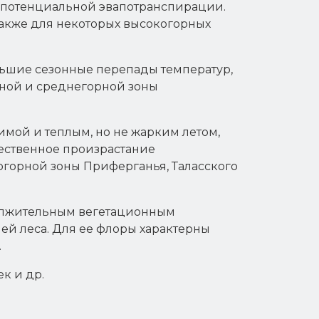
е потенциальной эвапотранспирации.
 также для некоторых высокогорных
ольшие сезонные перепады температур,
рной и среднегорной зоны
мой и теплым, но не жарким летом,
тественное произрастание
огорной зоны Приферганья, Таласского
должительным вегетационным
ей леса. Для ее флоры характерны
.
к и др.