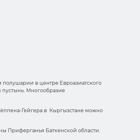
 полушарии в центре Евроазиатского
м пустынь. Многообразие
ёппена-Гейгера в Кыргызстане можно
ны Приферганья Баткенской области.