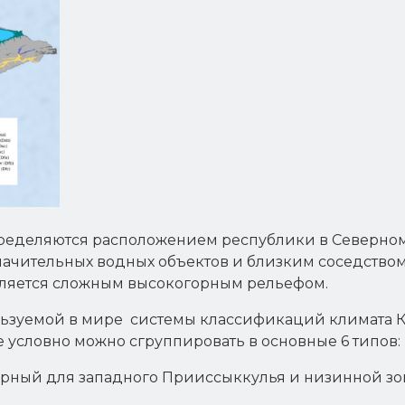
ределяются расположением республики в Северном
значительных водных объектов и близким соседство
ляется сложным высокогорным рельефом.
ьзуемой в мире системы классификаций климата К
е условно можно сгруппировать в основные 6 типов:
терный для западного Прииссыккулья и низинной зо