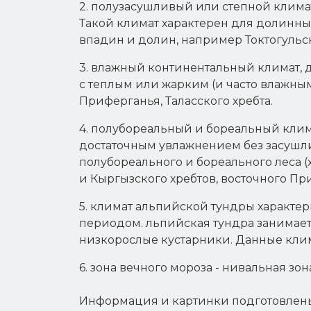
2. полузасушливый или степной клима
Такой климат характерен для долинных
впадин и долин, например Токтогуль
3. влажный континентальный климат, 
с теплым или жарким (и часто влажны
Приферганья, Таласского хребта.
4. полубореальный и бореальный клим
достаточным увлажнением без засушли
полубореального и бореального леса 
и Кыргызского хребтов, восточного Пр
5. климат альпийской тундры характ
периодом. льпийская тундра занимает
низкорослые кустарники. Данные клим
6. зона вечного мороза - нивальная з
Информация и картинки подготовлены 