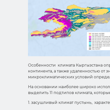
Особенности климата Кыргызстана оп
континента, а также удаленностью от 
микроклиматических условий опреде
На основании наиболее широко испол
выделить 11 подтипов климата, которы
1. засушливый климат пустынь, харак