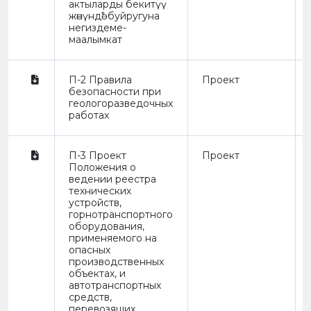
актыларды бекитүү
жөнүндө" буйругуна
негиздеме-
маалымкат
П-2 Правила
Проект
безопасности при
геологоразведочных
работах
П-3 Проект
Проект
Положения о
ведении реестра
технических
устройств,
горнотранспортного
оборудования,
применяемого на
опасных
производственных
объектах, и
автотранспортных
средств,
перевозящих