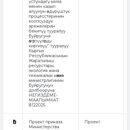
үстүндѳгү ыкма
менен казып
алуунун өндүрүштүк
процесстеринин
коопсуздук
эрежелерин
бекитүү тууралуу
буйругуна
өзгөртүүлөрдү
киргизүү” тууралуу
Кыргыз
Республикасынын
Жаратылыш
ресурстары,
экология жана
техникалык көзөмөл
министрлигинин
буйругунун
долбооруна
НЕГИЗДЕМЕ-
МААЛЫМКАТ
8122025
Проект приказа
Проект
Министерства