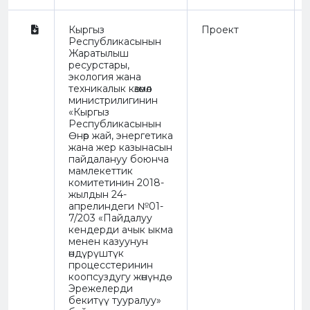
Кыргыз
Проект
Республикасынын
Жаратылыш
ресурстары,
экология жана
техникалык көзөмөл
министрилигинин
«Кыргыз
Республикасынын
Өнөр жай, энергетика
жана жер казынасын
пайдалануу боюнча
мамлекеттик
комитетинин 2018-
жылдын 24-
апрелиндеги №01-
7/203 «Пайдалуу
кендерди ачык ыкма
менен казуунун
өндүрүштүк
процесстеринин
коопсуздугу жөнүндө
Эрежелерди
бекитүү тууралуу»