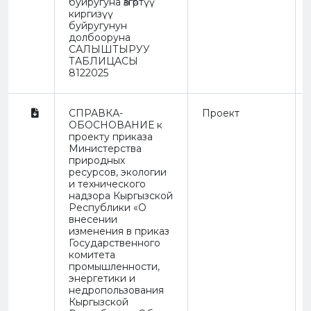
буйругуна өзгөртүү
киргизүү
буйругунун
долбооруна
САЛЫШТЫРУУ
ТАБЛИЦАСЫ
8122025
СПРАВКА-
Проект
ОБОСНОВАНИЕ к
проекту приказа
Министерства
природных
ресурсов, экологии
и технического
надзора Кыргызской
Республики «О
внесении
изменения в приказ
Государственного
комитета
промышленности,
энергетики и
недропользования
Кыргызской