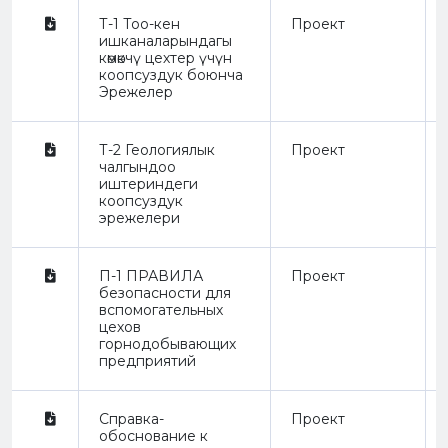
Т-1 Тоо-кен
Проект
ишканаларындагы
көмөкчү цехтер үчүн
коопсуздук боюнча
Эрежелер
Т-2 Геологиялык
Проект
чалгындоо
иштериндеги
коопсуздук
эрежелери
П-1 ПРАВИЛА
Проект
безопасности для
вспомогательных
цехов
горнодобывающих
предприятий
Справка-
Проект
обоснование к