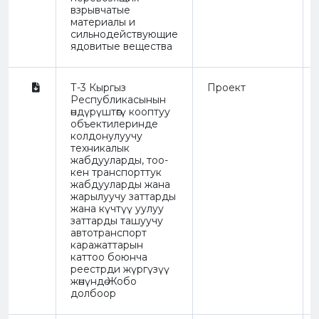
взрывчатые
материалы и
сильнодействующие
ядовитые вещества
Т-3 Кыргыз
Проект
Республикасынын
өндүрүштөгү кооптуу
объектилеринде
колдонулуучу
техникалык
жабдууларды, тоо-
кен транспорттук
жабдууларды жана
жарылуучу заттарды
жана күчтүү уулуу
заттарды ташуучу
автотранспорт
каражаттарын
каттоо боюнча
реестрди жүргүзүү
жөнүндө Жобо
долбоор