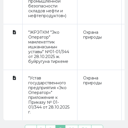
промышленной
безопасности
складов нефти и
нефтепродуктов»)
"ЖРЭТКМ "Эко
Охрана
Оператор"
природы
мамлекеттик
ишканасынын
уставы" №01-01/344
от 28.10.2025 ж.
буйругуна тиркеме
"Устав
Охрана
государственного
природы
предприятия «Эко
Оператор»"
приложение к
Приказу № 01-
01/344 от 28.10.2025
г.