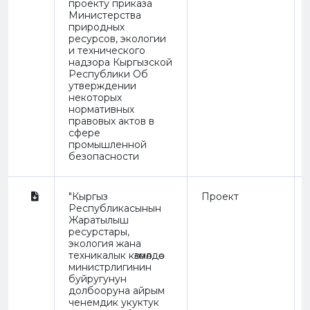
проекту приказа
Министерства
природных
ресурсов, экологии
и технического
надзора Кыргызской
Республики Об
утверждении
некоторых
нормативных
правовых актов в
сфере
промышленной
безопасности
"Кыргыз
Проект
Республикасынын
Жаратылыш
ресурстары,
экология жана
техникалык көзөмөлдөө
министрлигинин
буйругунун
долбооруна айрым
ченемдик укуктук