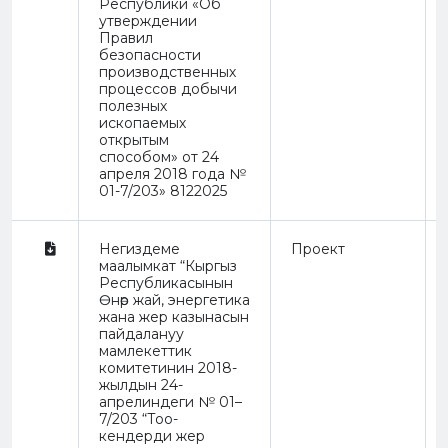
Республики «Об
утверждении
Правил
безопасности
производственных
процессов добычи
полезных
ископаемых
открытым
способом» от 24
апреля 2018 года №
01-7/203» 8122025
Негиздеме
Проект
маалымкат “Кыргыз
Республикасынын
Өнөр жай, энергетика
жана жер казынасын
пайдалануу
мамлекеттик
комитетинин 2018-
жылдын 24-
апрелиндеги № 01–
7/203 “Тоо-
кендерди жер