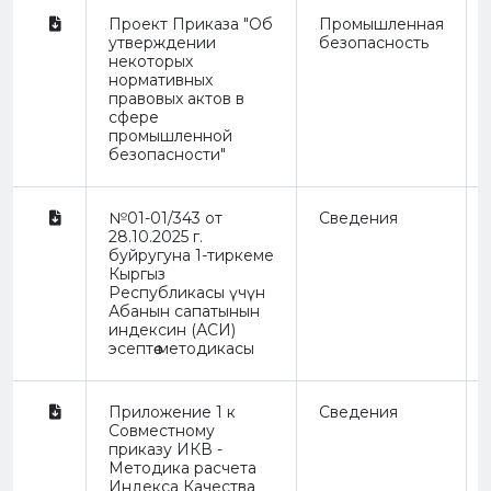
Проект Приказа "Об
Промышленная
утверждении
безопасность
некоторых
нормативных
правовых актов в
сфере
промышленной
безопасности"
№01-01/343 от
Сведения
28.10.2025 г.
буйругуна 1-тиркеме
Кыргыз
Республикасы үчүн
Абанын сапатынын
индексин (АСИ)
эсептөө методикасы
Приложение 1 к
Сведения
Совместному
приказу ИКВ -
Методика расчета
Индекса Качества