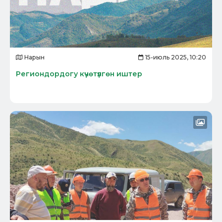
reader
to
help
you
navigate
and
interact
Нарын
15-июль 2025, 10:20
with
the
Региондордогу күчөтүлгөн иштер
content.