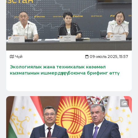
Чүй
09-июль 2025, 15:57
Экологиялык жана техникалык көзөмөл
кызматынын ишмердүүлүгү боюнча брифинг өттү