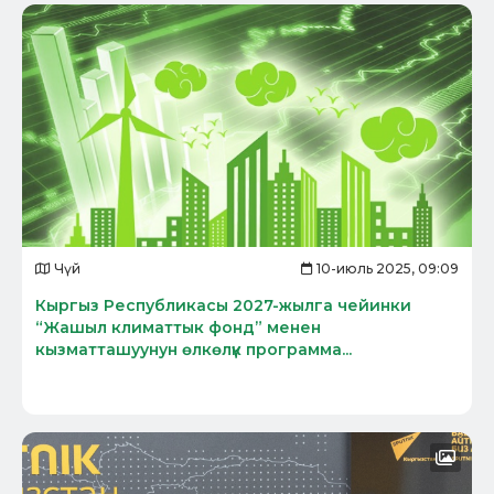
Чүй
10-июль 2025, 09:09
Кыргыз Республикасы 2027-жылга чейинки
“Жашыл климаттык фонд” менен
кызматташуунун өлкөлүк программа...