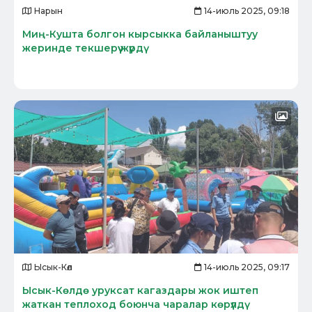
Нарын
14-июль 2025, 09:18
Миң-Кушта болгон кырсыкка байланыштуу
жеринде текшерүү жүрдү
Ысык-Көл
14-июль 2025, 09:17
Ысык-Көлдө уруксат кагаздары жок иштеп
жаткан теплоход боюнча чаралар көрүлдү