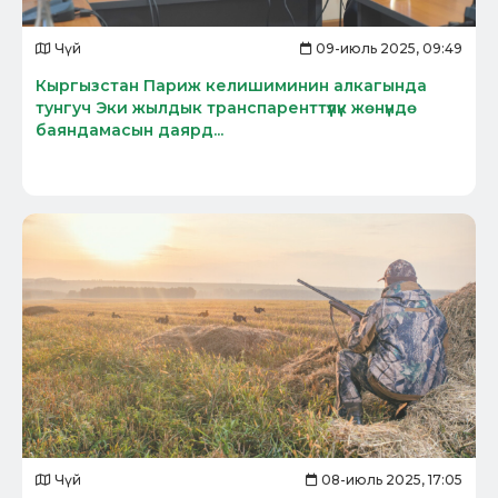
Чүй
09-июль 2025, 09:49
Кыргызстан Париж келишиминин алкагында
тунгуч Эки жылдык транспаренттүүлүк жөнүндө
баяндамасын даярд...
Чүй
08-июль 2025, 17:05