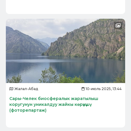
Жалал-Абад
10-июль 2025, 13:44
Сары-Челек биосфералык жаратылыш
коругунун уникалдуу жайкы көрүнүшү
(фоторепартаж)